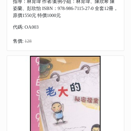
指導：林育瑋 作者/案例小組：林育瑋、陳欣希 陳
姿蘭、彭欣怡 ISBN：978-986-7115-27-0 全套12冊，
原價1550元 特價1000元
代碼: OA003
售價:
128