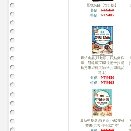
蛋糕裝飾【增訂版】
NT$450
售價：
NT$405
特價：
烘焙食品(麵包項、西點蛋糕
項、餅乾項)丙級技術士技能
檢定學術科突破(含共同科試
題本)
NT$450
售價：
NT$405
特價：
最新中餐烹調(素食)丙級技檢
叢書(含共同科試題本)
NT$450
售價：