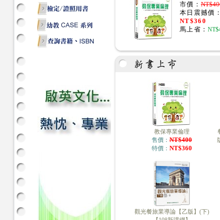
市價：
NT$40
本日震撼價
NT$360
馬上省：
NT$
教保專業倫理
NT$400
售價：
NT$360
特價：
觀光餐旅業導論【乙版】(下)