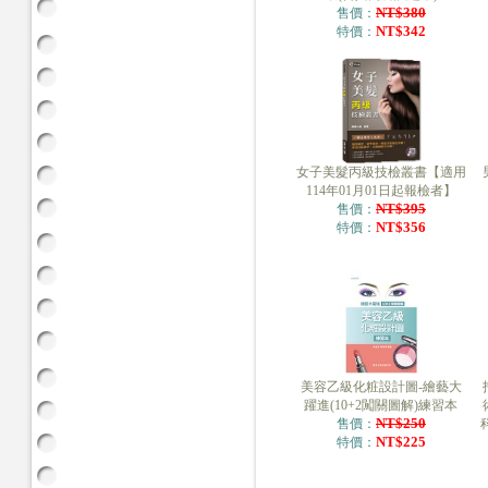
NT$380
售價：
NT$342
特價：
女子美髮丙級技檢叢書【適用
114年01月01日起報檢者】
NT$395
售價：
NT$356
特價：
美容乙級化粧設計圖-繪藝大
躍進(10+2闖關圖解)練習本
NT$250
售價：
NT$225
特價：