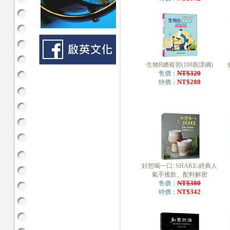
生物B總複習(108新課綱)
NT$320
售價：
NT$288
特價：
好想喝一口: SHAKE-經典人
氣手搖飲、配料解密
NT$380
售價：
NT$342
特價：