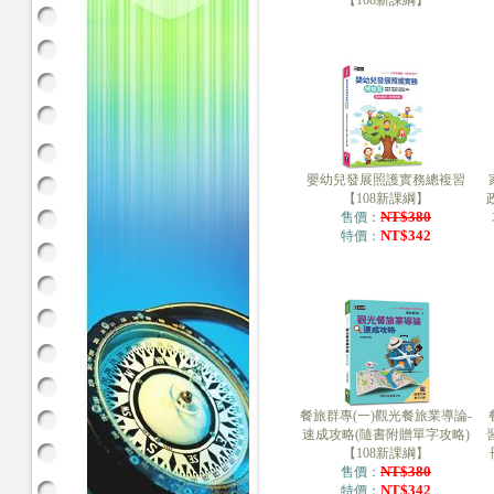
【108新課綱】
嬰幼兒發展照護實務總複習
【108新課綱】
NT$380
售價：
NT$342
特價：
餐旅群專(一)觀光餐旅業導論-
速成攻略(隨書附贈單字攻略)
【108新課綱】
NT$380
售價：
NT$342
特價：