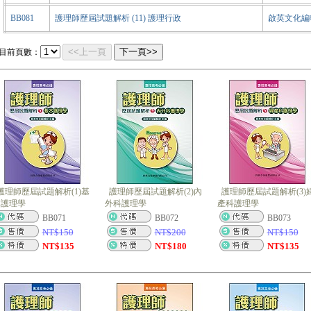
BB081
護理師歷屆試題解析 (11) 護理行政
啟英文化編輯
<<上一頁
下一頁>>
目前頁數：
護理師歷屆試題解析(1)基
護理師歷屆試題解析(2)內
護理師歷屆試題解析(3)
本護理學
外科護理學
產科護理學
BB071
BB072
BB073
NT$
150
NT$
200
NT$
150
NT$
135
NT$
180
NT$
135