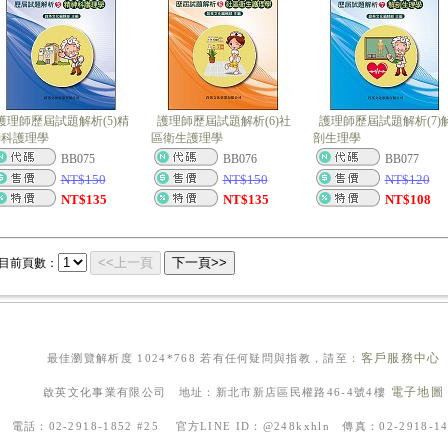
護理師歷屆試題解析(5)精
護理師歷屆試題解析(6)社
護理師歷屆試題解析(7)
神科護理學
區衛生護理學
剖生理學
BB075
BB076
BB077
NT$
150
NT$
150
NT$
120
NT$
135
NT$
135
NT$
108
<<上一頁
下一頁>>
目前頁數：
客戶服務中心
最佳瀏覽解析度 1024*768 若有任何疑問與指教，請至：
電子地圖
啟英文化事業有限公司 地址：新北市新店區民權路46-4號4樓
電話：02-2918-1852 #25 官方LINE ID：@248kxhln 傳真：02-2918-