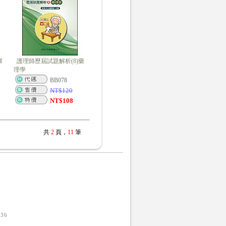
解
護理師歷屆試題解析(8)藥
理學
BB078
NT$
120
NT$
108
共
2
頁，
11
筆
1436