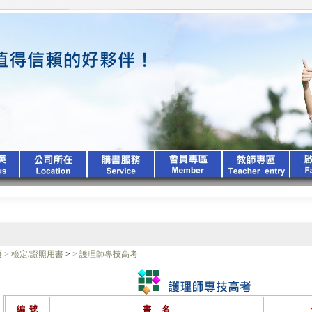
頁
>
檢定/證照用書
>
>
護理師專技高考
編
號
書
名