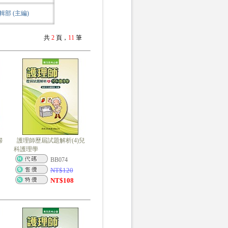
部 (主編)
共
2
頁，
11
筆
婦
護理師歷屆試題解析(4)兒
科護理學
BB074
NT$
120
NT$
108