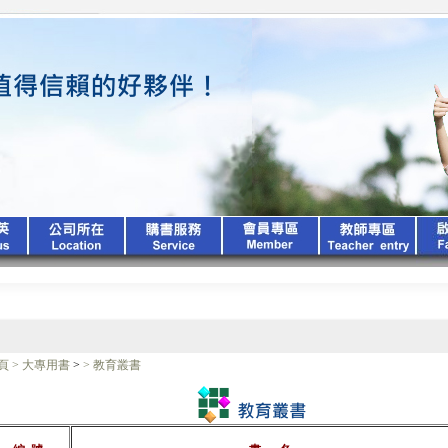
頁
>
大專用書
>
>
教育叢書