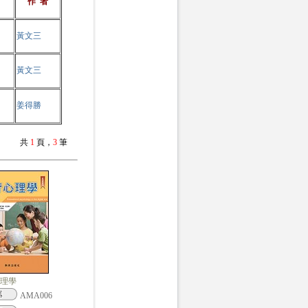
作 者
黃文三
黃文三
姜得勝
共
1
頁，
3
筆
理學
AMA006