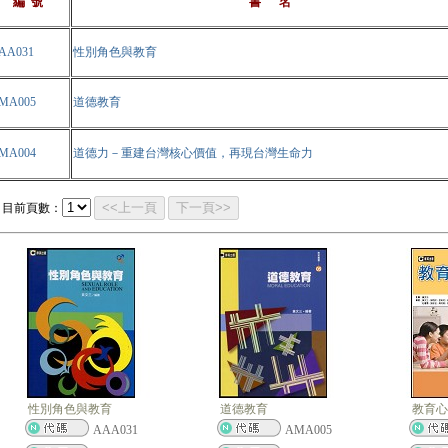
編 號
書 名
AA031
性別角色與教育
MA005
道德教育
MA004
道德力－重建台灣核心價值，再現台灣生命力
<<上一頁
下一頁>>
目前頁數：
性別角色與教育
道德教育
教育心
AAA031
AMA005