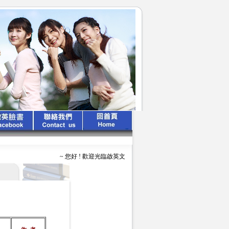
~ 您好 ! 歡迎光臨啟英文化公司 ~ ~ ~ 啟英出版 、 專業領航