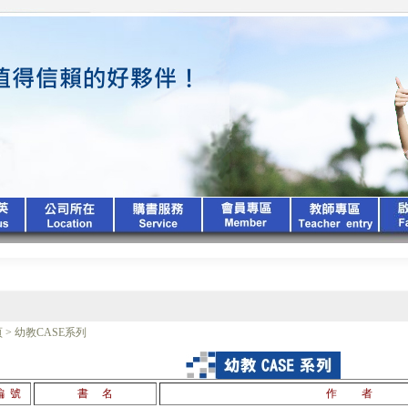
頁
>
幼教CASE系列
編 號
書 名
作 者