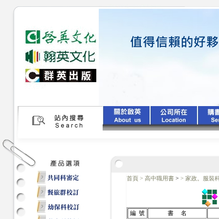
首頁
>
高中職用書
>
>
家政。服裝
編 號
書 名