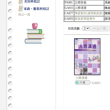
PA001
立體剪裁
馮
GA011
人際溝通
陳
CA077
專題製作(適用家政群)
陳
回上一頁
GA051
家政群專題實作
謝
<<上一頁
目前頁數：
人際溝通
GA011