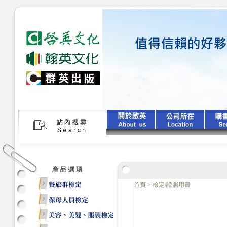
首頁
>
檢定/證照用書