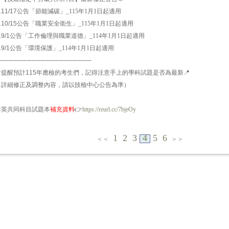
11/17
公告「節能減碳」
_115
年
1
月
1
日起適用
10/15
公告「職業安全衛生」
_115
年
1
月
1
日起適用
9/1
公告「工作倫理與職業道德」
_114
年
1
月
1
日起適用
9/1
公告「環境保護」
_114
年
1
月
1
日起適用
────────────────────

提醒預計
115
年應檢的考生們，記得注意手上的學科試題是否為最新
📍
（詳細修正及調整內容，請以技檢中心公告為準）
群英共同科目試題本
補充資料
👉
https://reurl.cc/7bjeOy
1
2
3
4
5
6
＜＜
＞＞