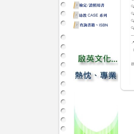




─
