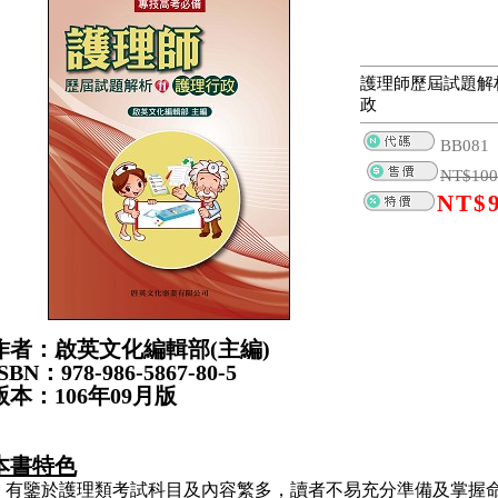
護理師歷屆試題解析
政
BB081
NT$
100
NT$
作者：啟英文化編輯部(主編)
SBN：978-986-5867-80-5
版本：106年09月版
本書特色
有鑒於護理類考試科目及內容繁多，讀者不易充分準備及掌握