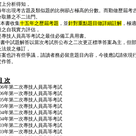
實上分析得知，
每年出現考古題及類似題的比例卻占極高的分數。而勤做歷屆考
分取勝之不二法門。
本書收集
十五年之歷屆考題
，並
針對重點題目做詳細註解
，極
段之自我實力評估，
是專技人員高等考試之最佳必備工具用書。
書中試題解答以當次考試所公布之二次更正標準答案為主，但部
及法規之修訂，
答案也許有些爭議，請讀者務必留意題目內容，今後應試請依現
定作答。
目 次
106年第二次專技人員高等考試
106年第一次專技人員高等考試
105年第二次專技人員高等考試
105年第一次專技人員高等考試
104年第二次專技人員高等考試
104年第一次專技人員高等考試
103年第二次專技人員高等考試
103年第一次專技人員高等考試