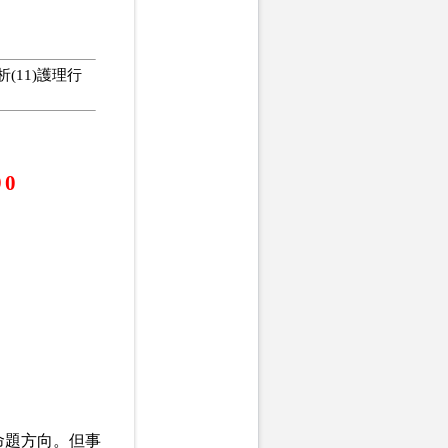
(11)護理行
90
命題方向。但事