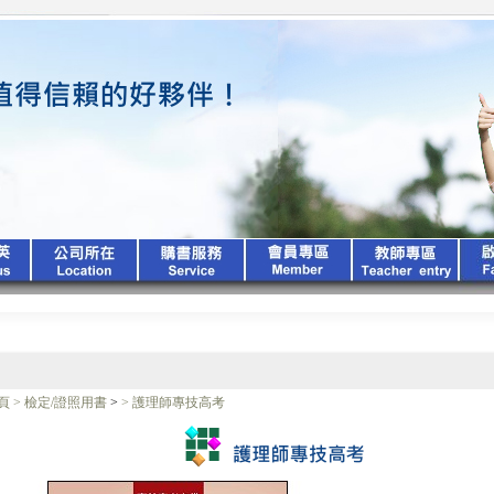
頁
>
檢定/證照用書
>
>
護理師專技高考