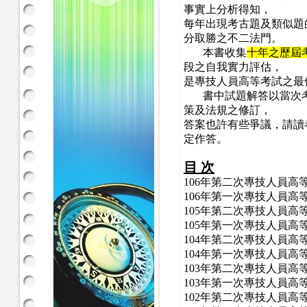
事實上分析得知，
每年出現考古題及類似題
分取勝之不二法門。
本書收集
十年之歷屆
段之自我實力評估，
是專技人員高等考試之最
書中試題解答以當次考
策及法規之修訂，
答案也許有些爭議，請讀
定作答。
目 次
106年第二次專技人員高
106年第一次專技人員高
105年第二次專技人員高
105年第一次專技人員高
104年第二次專技人員高
104年第一次專技人員高
103年第二次專技人員高
103年第一次專技人員高
102年第二次專技人員高