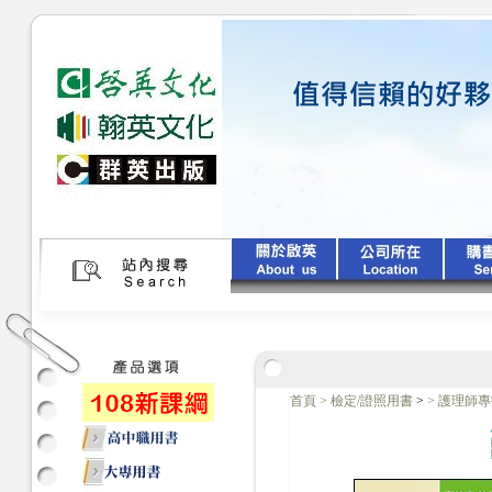
首頁
>
檢定/證照用書
>
>
護理師專