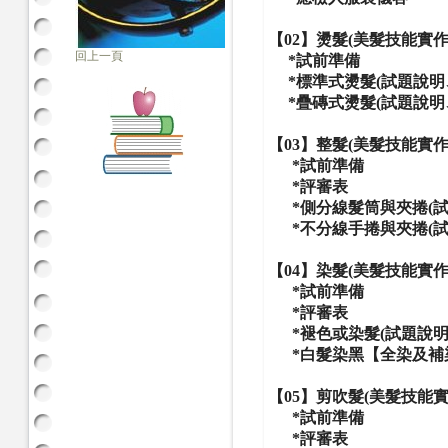
【02】燙髮(美髮技能實作
回上一頁
*試前準備
*
標準式燙髮(試題說明
*疊磚式
燙髮
(試題說
【03】整髮
(美髮技能實作
*
試前準備
*評審表
*
側分線髮筒與夾捲
(
*
不分線
手捲與夾捲
(
【04】染髮
(美髮技能實作
*
試前準備
*評審表
*褪色或染髮
(試題說
*白髮染黑【全染及補
【05】剪吹髮
(美髮技能實
*
試前準備
*評審表