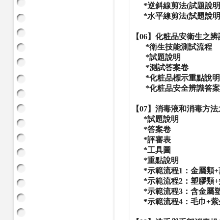
*逆斜線剪法
(試題說
*水平線剪法(試題說明
【06】化粧品安衛生之辨
*衛生技能測試流程
*試題說明
*測試答案卷
*化粧品標示重點說
*化粧品安全辨識答案卷
【07】
消毒液和消毒方法
*試題說明
*答案卷
*評審表
*工具圖
*重點說明
*示範流程1：金屬類+
*
示範流程2：塑膠類
*示範流程3：含金屬塑
*
示範流程4：毛巾+