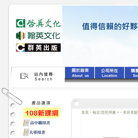
首頁
>
檢定/證照用書
>
>
美容美髮