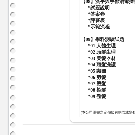
【08】洗
手與手部消毒操
*試題說明
*答案卷
*評審表
*示範流程
【09】學科測驗試題
*01 人體生理
*02 頭髮生理
*03 美髮器材
*04 頭髮洗護
*05 識圖
*06 剪髮
*07 燙髮
*08 染髮
*09 整髮
(本公司圖書之定價如有錯誤或變