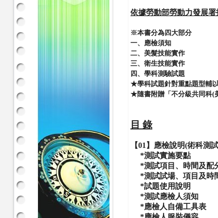
依據勞動部勞動力發展署
※
本書分為四大部分
一、應檢須知
二、美髮技能實作
三、衛生技能實作
四、學科測驗試題
★學科試題針對重點題型輔
★隨書附贈「不分級共同科(
目 錄
【01】應檢說明(術科測
*測試實施要點
*
測試項目、時間及配
*
測試試場、項目及時
*試題使用說明
*
測試應檢人須知
*
應檢人自備工具表
*應檢人服裝儀容