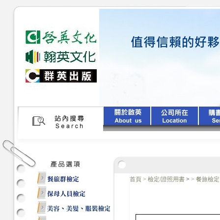
首頁
>
檢定/證照用書
>
>
餐旅檢定