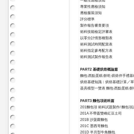
一般性應檢須知
專業性應檢須知
應檢服裝須知
評分標準
製作報告審查要項
術科技能檢定評審表
以零分計情形種類表
術科測試時間配當表
術科指定參考配方表
術科測試製作報告表
PART2 基礎烘焙概論篇
麵包‧西點蛋糕‧餅乾‧烘焙伴手禮
烘焙基礎知識︱烘焙基礎計算／單
器具模型一覽表 麵包‧西點蛋糕‧餅
PART3 麵包項術科篇
201麵包項 術科試題製作/ 麵包
201A 不帶蓋雙峰紅豆土司
201B 沙菠蘿麵包
201C 墨西哥麵包
201D 半月型牛角麵包