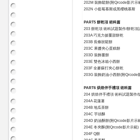
202M 裝飾鬆餅(附Qrcode影片示
202N 小藍莓慕斯或黑櫻桃慕斯
PART5 餅乾項 術科篇
203 餅乾項 術科試題製作/餅乾
203A 巧克力披覆甜餅乾
203B 長條狀鬆餅
203C 果醬夾心蛋糕餅
203D 裝飾薑餅
203E 雙色冰箱小西餅
203F 全麥蘇打夾心餅乾
203G 裝飾奶油小西餅(附Qrcode
PART6 烘焙伴手禮項 術科篇
204 烘焙伴手禮項 術科試題製作
204A 花蓮薯
204B 地瓜茶餅
204C 芋頭酥
204D 奶油酥餅(附Qrcode影片示
204E 冬夾酥(附Qrcode影片示範)
204F Q餅