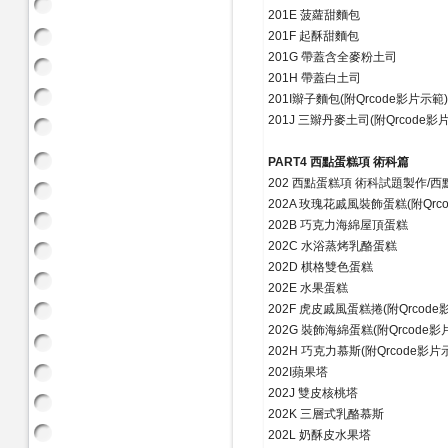
201E 菠蘿甜麵包
201F 起酥甜麵包
201G 帶蓋含全麥粉土司
201H 帶蓋白土司
201I辮子麵包(附Qrcode影片示範)
201J 三辮丹麥土司(附Qrcode影
PART4 西點蛋糕項 術科篇
202 西點蛋糕項 術科試題製作/
202A 玫瑰花戚風裝飾蛋糕(附Qrc
202B 巧克力海綿屋頂蛋糕
202C 水浴蒸烤乳酪蛋糕
202D 棋格雙色蛋糕
202E 水果蛋糕
202F 虎皮戚風蛋糕捲(附Qrcode
202G 裝飾海綿蛋糕(附Qrcode影
202H 巧克力慕斯(附Qrcode影片
202I蘋果塔
202J 雙皮核桃塔
202K 三層式乳酪慕斯
202L 奶酥皮水果塔