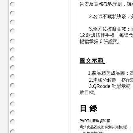
告表及實務教戰守則，讓
2.名師不藏私訣竅：
3.全方位模擬實戰：書中收
12 款烘焙伴手禮，每
輕鬆掌握 6 張證照。
圖文示範
1.產品精美成品圖：
2.步驟分解圖：搭配
3.QRcode 動態
敗目標。
目 錄
PART1 應檢須知篇
烘焙食品乙級術科測試應檢須知