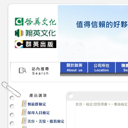
首頁
>
檢定/證照用書
>
>
餐旅檢定