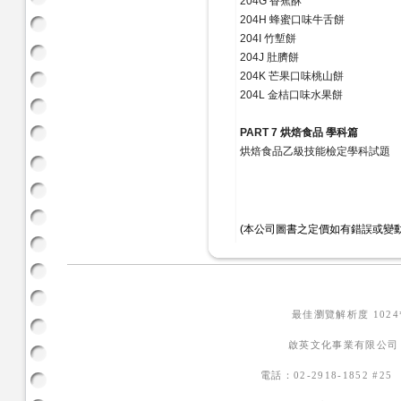
204G 香蕉酥
204H 蜂蜜口味牛舌餅
204I 竹塹餅
204J 肚臍餅
204K 芒果口味桃山餅
204L 金桔口味水果餅
PART 7 烘焙食品 學科篇
烘焙食品乙級技能檢定學科試題
(本公司圖書之定價如有錯誤或變
最佳瀏覽解析度 102
啟英文化事業有限公司
電話：02-2918-1852 #2