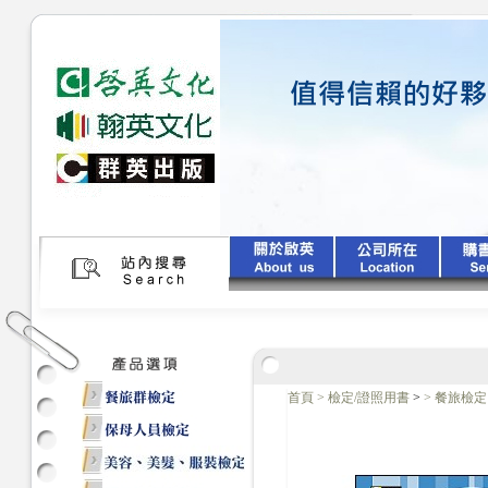
首頁
>
檢定/證照用書
>
>
餐旅檢定