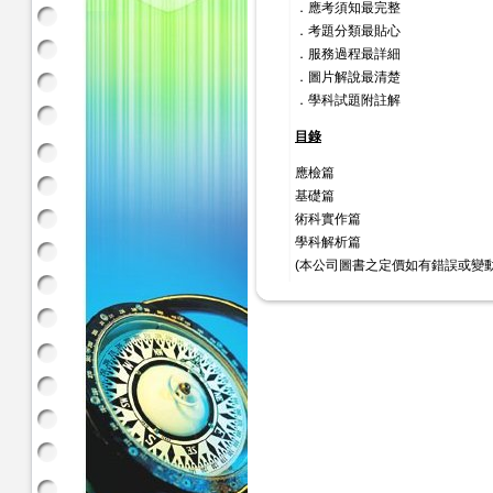
．應考須知最完整
．考題分類最貼心
．服務過程最詳細
．圖片解說最清楚
．學科試題附註解
目錄
應檢篇
基礎篇
術科實作篇
學科解析篇
(本公司圖書之定價如有錯誤或變