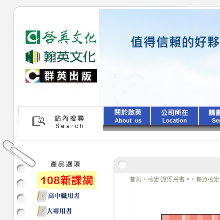
首頁
>
檢定/證照用書
>
>
餐旅檢定