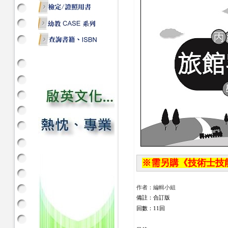
※需另購《技術士技能檢
作者：編輯小組
備註：合訂版
回數：11回