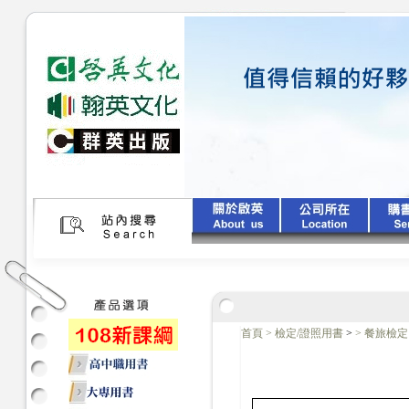
首頁
>
檢定/證照用書
>
>
餐旅檢定