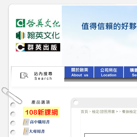
首頁
>
檢定/證照用書
>
>
餐旅檢定