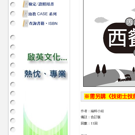
※需另購《技術士技能檢
作者：編輯小組
備註：合訂版
回數：11回