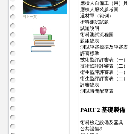
應檢人自備工（用）具
應檢人服裝參考圖
選材單（範例）
回上一頁
術科測試試題
試題說明
術科測試流程圖
題組總表
測試評審標準及評審表
評審標準
技術監評評審表（一）
技術監評評審表（二）
衛生監評評審表（一）
衛生監評評審表（二）
評審總表
測試時間配當表
PART 2
基礎製備
術科檢定設備及器具
公共設備
8