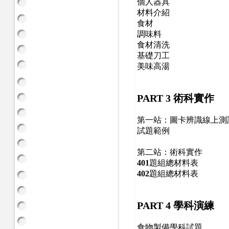
個人器具
材料介紹
食材
調味料
食材清洗
基礎刀工
美味高湯
PART 3
術科實作
第一站：圖卡辨識線上測
試題範例
第二站：術科實作
401
題組總材料表
402
題組總材料表
PART 4
學科演練
食物製備學科試題