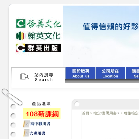
首頁
>
檢定/證照用書
>
>
餐旅檢定