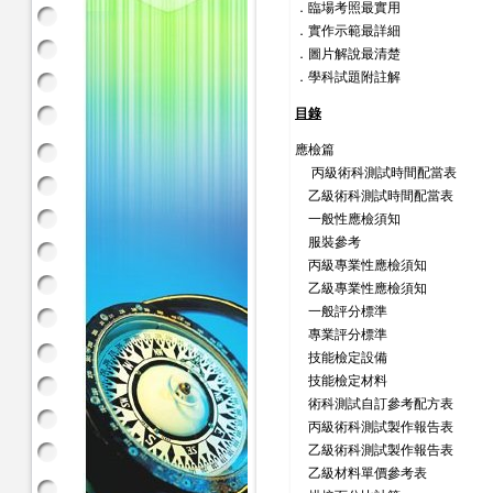
．臨場考照最實用
．實作示範最詳細
．圖片解說最清楚
．學科試題附註解
目錄
應檢篇
丙級術科測試時間配當表
乙級術科測試時間配當表
一般性應檢須知
服裝參考
丙級專業性應檢須知
乙級專業性應檢須知
一般評分標準
專業評分標準
技能檢定設備
技能檢定材料
術科測試自訂參考配方表
丙級術科測試製作報告表
乙級術科測試製作報告表
乙級材料單價參考表