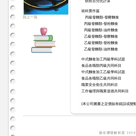
烘焙百分比計算
術科實作篇
回上一頁
丙級發麵類-發酵麵食
丙級發麵類-發粉麵食
丙級發麵類-油炸麵食
乙級發麵類-發酵麵食
乙級發麵類-發粉麵食
乙級發麵類-油炸麵食
中式麵食加工丙級學科試題
食品各職類丙級共同科目
中式麵食加工乙級學科試題
食品各職類乙級共同科目
職業安全衛生共同科目
工作倫理與職業道德共同科目
(本公司圖書之定價如有錯誤或變
最佳瀏覽解析度 102