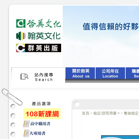
首頁
>
檢定/證照用書
>
>
餐旅檢定