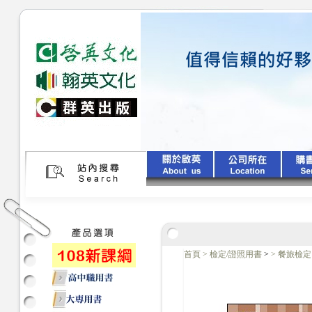
首頁
>
檢定/證照用書
>
>
餐旅檢定