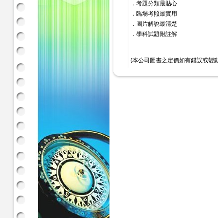
．考題分類最貼心
．臨場考照最實用
．圖片解說最清楚
．學科試題附註解
(本公司圖書之定價如有錯誤或變