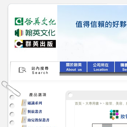
首頁
>
大專用書
>
>
妝管、美容、