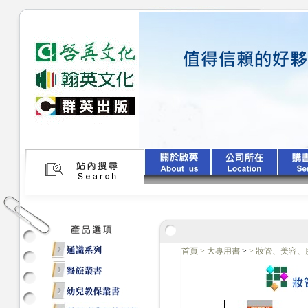
首頁
>
大專用書
>
>
妝管、美容、