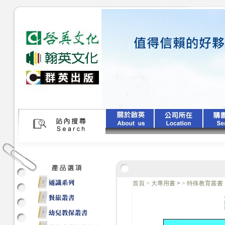
首頁
>
大專用書
>
>
特殊教育叢書