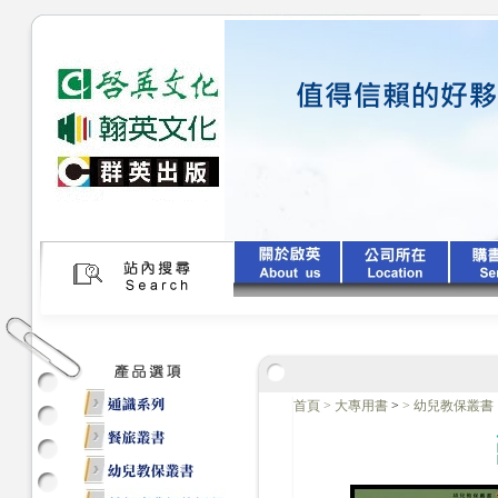
首頁
>
大專用書
>
>
幼兒教保叢書