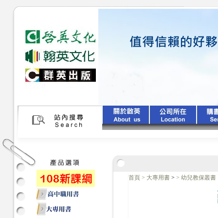
首頁
>
大專用書
>
>
幼兒教保叢書