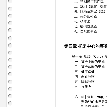
二、精細動作操作區
三、認知（益智）操作
四、體能活動室（區
五、美勞藝術區
六、積木區
七、扮演遊戲區
八、自然觀察區
第四章 托嬰中心的專
第一節│照護（Care）
一、孩子上學的安排
二、孩子放學的安排
三、健康保健
四、飲食照護
五、睡眠照護
六、換尿布
第二節│擁抱（Hug）
一、嬰幼兒的成長需要
二、和善對待嬰幼兒