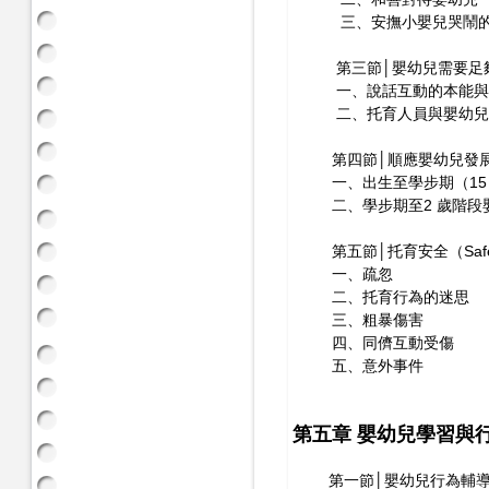
三、安撫小嬰兒哭鬧的
第三節│嬰幼兒需要足夠說話互
一、說話互動的本能與
二、托育人員與嬰幼兒
第四節│順應嬰幼兒發展教導
一、出生至學步期（15 
二、學步期至2 歲階段
第五節│托育安全（Safe
一、疏忽
二、托育行為的迷思
三、粗暴傷害
四、同儕互動受傷
五、意外事件
第五章 嬰幼兒學習與
第一節│嬰幼兒行為輔