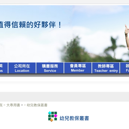
頁
>
大專用書
>
>
幼兒教保叢書