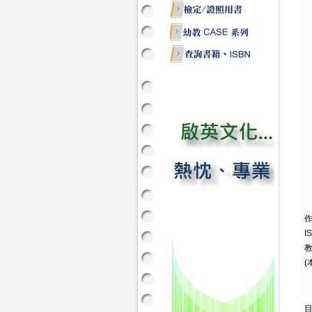
I
教
(