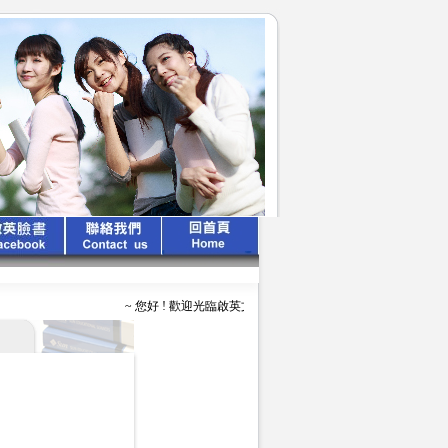
~ 您好 ! 歡迎光臨啟英文化公司 ~ ~ ~ 啟英出版 、 專業領航