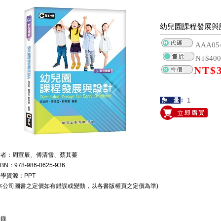
幼兒園課程發展與
AAA05
NT$
400
NT$
作者：周宣辰、傅清雪、蔡其蓁
SBN：978-986-0625-936
學資源：PPT
本公司圖書之定價如有錯誤或變動，以各書版權頁之定價為準)
目錄