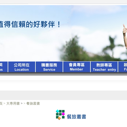
頁
>
大專用書
>
>
餐旅叢書