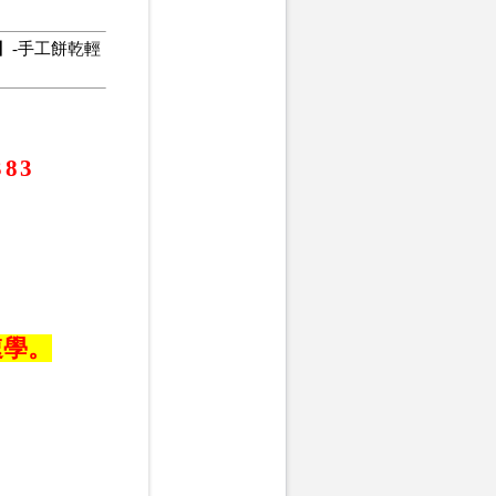
】-手工餅乾輕
383
速學。