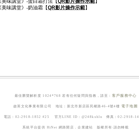
《美味講堂》-蛋白霜打法【
QR影片操作示範
】
《美味講堂》-奶油霜【
QR影片操作示範
】
客戶服務中心
最佳瀏覽解析度 1024*768 若有任何疑問與指教，請至：
電子地圖
啟英文化事業有限公司 地址：新北市新店區民權路46-4號4樓
電話：02-2918-1852 #25 官方LINE ID：@248kxhln 傳真：02-2918-
系統平台提供
HiNet 網路開店．企業建站
版權所有‧請勿轉載