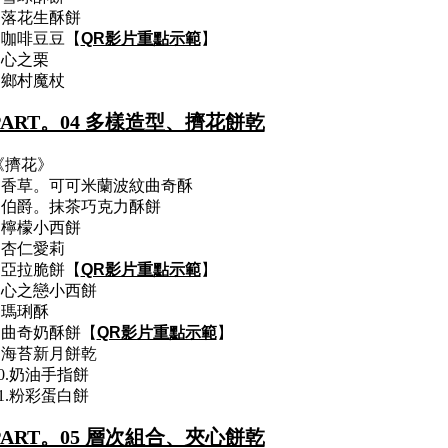
3.落花生酥餅
4.咖啡豆豆【
QR影片重點示範
】
5.心之栗
6.鄉村魔杖
PART。04 多樣造型、擠花餅乾
《擠花》
1.香草。可可米蘭波紋曲奇酥
2.伯爵。抹茶巧克力酥餅
3.檸檬小西餅
4.杏仁愛莉
5.亞拉脆餅【
QR影片重點示範
】
6.心之戀小西餅
7.瑪琍酥
8.曲奇奶酥餅【
QR影片重點示範
】
9.海苔新月餅乾
10.奶油手指餅
11.粉彩蛋白餅
PART。05 層次組合、夾心餅乾