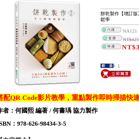
餅乾製作【增訂版
鬆學
NA121
NT$
425
NT$
搭配QR Code影片教學，重點製作即時掃描快
作者：何國熙 編著 / 何書瑀 協力製作
SBN：978-626-98434-3-5