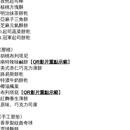
5.孜然起司棒
6.核桃方塊酥
7.明治抹茶餅乾
8.亞麻子三角餅
9.芝麻元氣酥餅
10.起司蔬菜餅乾
11.冠軍起司餅乾
《壓模》
1.胡桃布列塔尼
2.南特辣味
鹹餅
【
QR影片重點示範
】
3.美式杏仁巧克力薄餅
4.路易斯餅乾
5.特濃牛奶餅乾
6.椰滋楓葉
7.布列塔屁
【
QR影片重點示範
】
8.紅麴養生薄餅
9.原味。巧克力司康
《手工塑形》
1.香草裂紋曲奇球
2.雪球酥餅