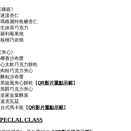
《鑲嵌》
1.迷漾杏仁
2.瑪格麗特焦糖杏仁
3.生抹茶巧克力
4.羅利莓果燒
5.核桃巧岩燒
《夾心》
1.椰香沙布蕾
2.心太軟巧克力餅乾
3.肉桂巧克力夾心
4.酥粒沙布蕾
5.黑旋風夾心餅乾【
QR影片重點示範
】
6.黑爵巧克力夾心
7.皇家金葉酥派
8.達克瓦茲
9.台式馬卡龍【
QR影片重點示範
】
SPECLAL CLASS