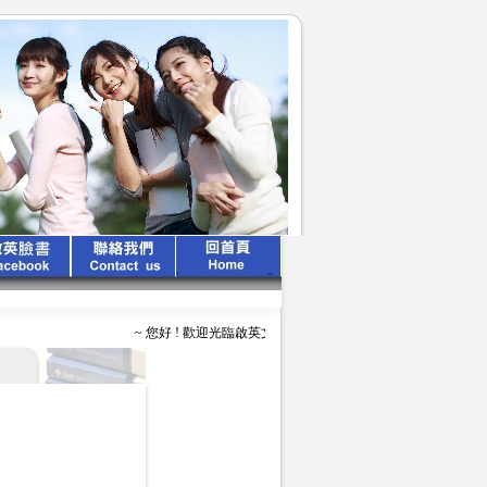
~ 您好 ! 歡迎光臨啟英文化公司 ~ ~ ~ 啟英出版 、 專業領航