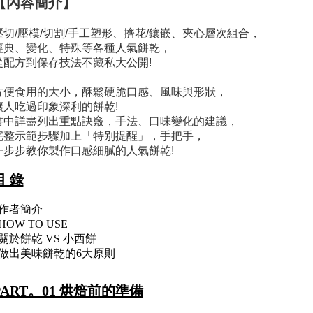
【內容簡介】
壓切/壓模/切割/手工塑形、擠花/鑲嵌、夾心層次組合，
經典、變化、特殊等各種人氣餅乾，
從配方到保存技法不藏私大公開!
方便食用的大小，酥鬆硬脆口感、風味與形狀，
讓人吃過印象深利的餅乾!
書中詳盡列出重點訣竅，手法、口味變化的建議，
完整示範步驟加上「特别提醒」，手把手，
一步步教你製作口感細膩的人氣餅乾!
目 錄
*作者簡介
HOW TO USE
*關於餅乾 VS 小西餅
*做出美味餅乾的6大原則
PART。01 烘焙前的準備