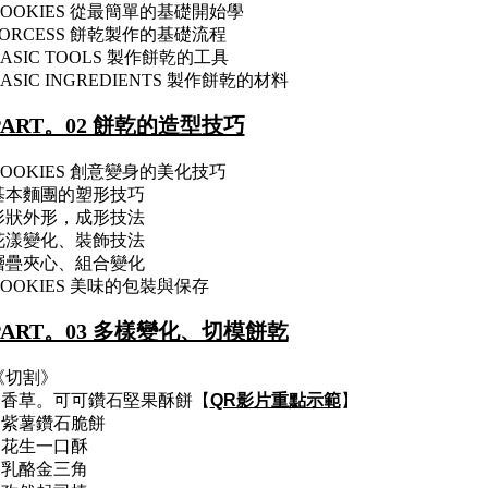
COOKIES 從最簡單的基礎開始學
PORCESS 餅乾製作的基礎流程
BASIC TOOLS 製作餅乾的工具
ASIC INGREDIENTS 製作餅乾的材料
PART。02 餅乾的造型技巧
COOKIES 創意變身的美化技巧
基本麵團的塑形技巧
形狀外形，成形技法
花漾變化、裝飾技法
層疊夾心、組合變化
COOKIES 美味的包裝與保存
PART。03 多樣變化、切模餅乾
《切割》
1.香草。可可鑽石堅果酥餅【
QR影片重點示範
】
2.紫薯鑽石脆餅
3.花生一口酥
4.乳酪金三角