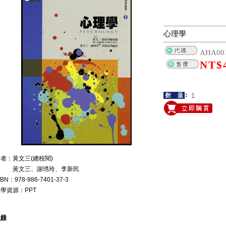
心理學
AHA00
NT$
者：黃文三(總校閱)
黃文三、謝琇玲、李新民
SBN：978-986-7401-37-3
學資源：PPT
目錄