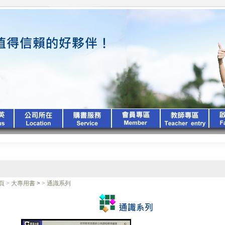
頁
>
大專用書
>
>
通識系列