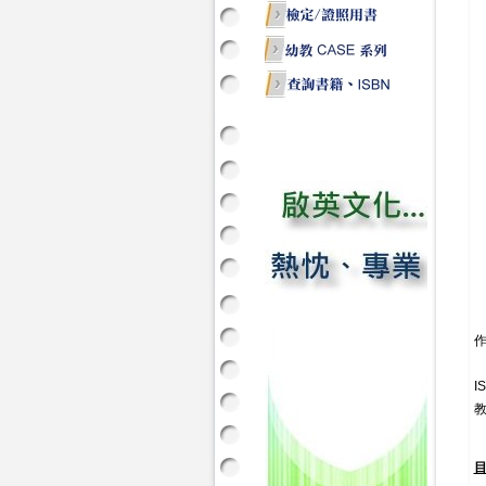
作
I
教