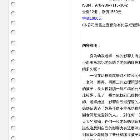
ISBN：978-986-7115-36-2
全套12冊，原價1550元
特價1000元
(本公司圖書之定價如有錯誤或變動
內容說明：
身為幼教老師，你的影響力有多
小而漸漸忘記老師嗎？老師的叮嚀
續多久呢？
一個在幼稚園就學時不時和同學
，老師一而再、再而三的處理問題
的孩子，長大後就讀一所不錯的公
球校隊，花了一番力氣找到已經轉
師。老師她是「影響自己最深遠的
媽媽反應過「妳為什麼不能像幼稚
園老師是最愛我的人」。對任何一
天大的禮物，任何一位老師聽到這
誰也沒想到自己的影響力有這麼深
到底這位老師做了些什麼讓這孩子