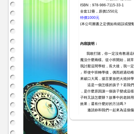
ISBN：978-986-7115-33-1
全套12冊，原價1550元
特價1000元
(本公司圖書之定價如有錯誤或變
內容說明：
我敢打賭，你一定沒有教過這
魔沒什麼兩樣。從小班開始，就常
我討厭這間學校，長大後，我一定
」即使中班轉學後，偶而經過幼稚
來破口大罵，揚言要放把火燒掉學
這是一個怎樣的孩子？若我們
，是什麼原因讓一個孩子變成這樣
子時又該怎麼辦？故事中的老師用
效果；還有什麼好的方法嗎？
邀請妳和我們一起來為這個傷