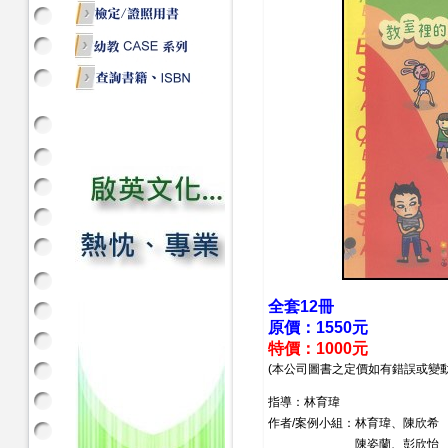
全套12冊
原價：1550元
特價：1000元
(本公司圖書之定價如有錯誤或變
指導：林育瑋
作者/案例小組：林育瑋、陳欣希
陳姿蘭、彭欣怡