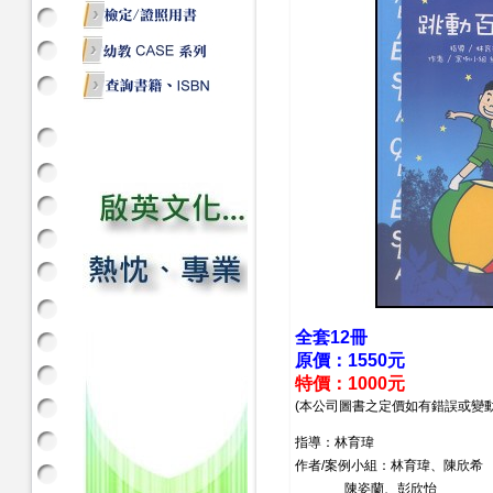
全套12冊
原價：1550元
特價：1000元
(本公司圖書之定價如有錯誤或變
指導：林育瑋
作者/案例小組：林育瑋、陳欣希
陳姿蘭、彭欣怡