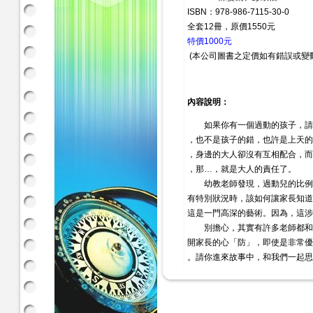
ISBN：978-986-7115-30-0
全套12冊，原價1550元
特價1000元
(本公司圖書之定價如有錯誤或變
內容說明：
如果你有一個過動的孩子，請
，也不是孩子的錯，也許是上天的
，身邊的大人卻沒有互相配合，而
，那…，就是大人的責任了。
幼教老師發現，過動兒的比例
有特別狀況時，該如何讓家長知道
這是一門高深的藝術。因為，這涉
別擔心，其實有許多老師都和
開家長的心「防」，即使是非常優
。請你進來故事中，和我們一起思