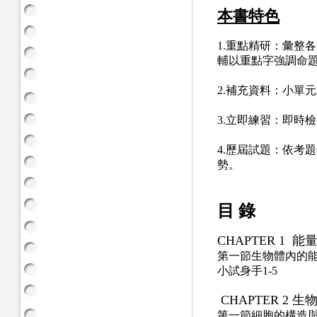
本書特色
1.
重點精研：彙整各
輔以重點字強調命
2.
補充資料：小單元
3.
立即練習：即時檢
4.
歷屆試題：依考題
勢。
目 錄
CHAPTER 1
能
第一節生物體內的
小試身手
1-5
CHAPTER 2
生
第一節細胞的構造