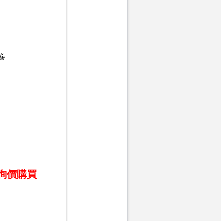
卷
1
)詢價購買