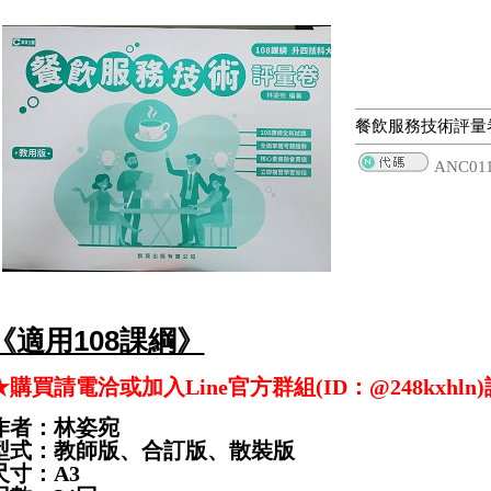
餐飲服務技術評量
ANC01
《適用108課綱》
★購買請電洽或加入Line官方群組(ID：@248kxhln
作者：林姿宛
型式：教師版、合訂版、散裝版
尺寸：A3