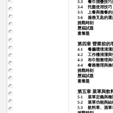
3-3
餐巾摺疊技巧
3-4
托盤使用技巧
3-5
上餐與撤餐的
3-6
服務叉匙的運
挑戰時刻
歷屆試題
素養題
第四章 營業前的
4-1
餐廳環境清潔
4-2
工作檯清潔與
4-3
布巾類整理與
4-4
餐務整理與換
挑戰時刻
歷屆試題
素養題
第五章 菜單與飲
5-1
菜單定義與種
5-2
菜單功能與結
5-3
飲料單、酒單
挑戰時刻