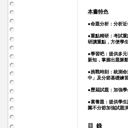
本書特色
●
命題分析：分析近
●
重點精研：
考試重
研讀重點，方便學生
●
學習吧：
提供多元
新知，掌握出題脈
●
挑戰時刻：
統測命
中」及分節基礎練
●
歷屆試題：
加強學
●
素養題：
提供學生
圍不分節加強試題演
目 錄