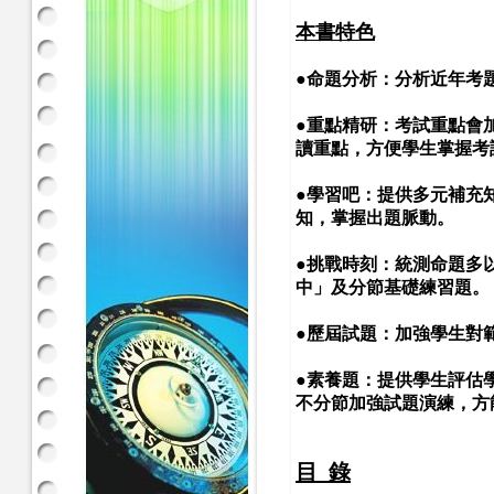
本書特色
●
命題分析：分析近年考
●
重點精研：
考試重點會
讀重點，方便學生掌握考
●
學習吧：
提供多元補充
知，掌握出題脈動。
●
挑戰時刻：
統測命題多
中」及分節基礎練習題。
●
歷屆試題：
加強學生對
●
素養題：
提供學生評估
不分節加強試題演練，方
目 錄