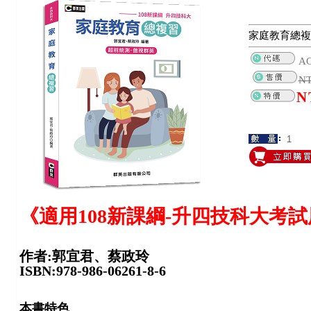
家庭教育總複
A
N
N
《適用108新課綱-升四技科大考
作者:郭宜君、蔡政玲
ISBN:978-986-06261-8-6
本書特色