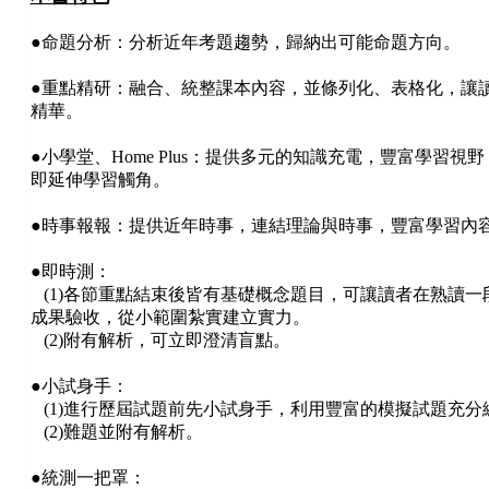
●
命題分析：分析近年考題趨勢，歸納出可能命題方向。
●
重點精研：融合、統整課本內容，並條列化、表格化，讓
精華。
●
小學堂、Home Plus：提供多元的知識充電，豐富學習視野
即延伸學習觸角。
●
時事報報：提供近年時事，連結理論與時事，豐富學習內
●
即時測：
(1)各節重點結束後皆有基礎概念題目，可讓讀者在熟讀一
成果驗收，從小範圍紮實建立實力。
(2)附有解析，可立即澄清盲點。
●
小試身手：
(1)進行歷屆試題前先小試身手，利用豐富的模擬試題充分
(2)難題並附有解析。
●統測一把罩：