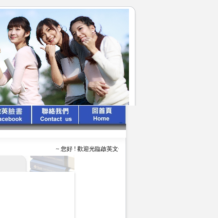
~ 您好 ! 歡迎光臨啟英文化公司 ~ ~ ~ 啟英出版 、 專業領航 