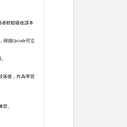
讀者輕鬆吸收課本
，掃描Qrcode可立
容。
段落後，作為學習
練習。