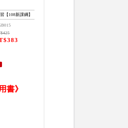
習【108新課綱】
GB015
T$
425
T$
383
試用書》