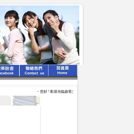
~ 您好 ! 歡迎光臨啟英文化公司 ~ ~ ~ 啟英出版 、 專業領航