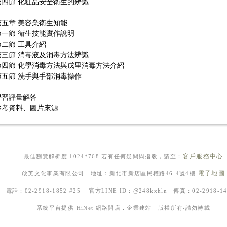
第四節 化粧品安全衛生的辨識
第五章 美容業衛生知能
第一節 衛生技能實作說明
第二節 工具介紹
第三節 消毒液及消毒方法辨識
第四節 化學消毒方法與戊里消毒方法介紹
第五節 洗手與手部消毒操作
學習評量解答
參考資料、圖片來源
客戶服務中心
最佳瀏覽解析度 1024*768 若有任何疑問與指教，請至：
電子地圖
啟英文化事業有限公司 地址：新北市新店區民權路46-4號4樓
電話：02-2918-1852 #25 官方LINE ID：@248kxhln 傳真：02-2918-
系統平台提供
HiNet 網路開店．企業建站
版權所有‧請勿轉載