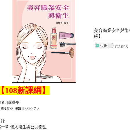
美容職業安全與衛生
綱】
CA098
【108新課綱】
者: 陳樺亭
SBN:978-986-97890-7-3
目錄
第一章 個人衛生與公共衛生