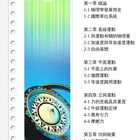
第一章 緒論
1-1 物理學發展簡史
1-2 國際單位系統
第二章 直線運動
2-1 與運動有關的物理量
2-2 加速度與等加速度運動
2-3 自由落體
第三章 平面運動
3-1 平面上的向量
3-2 拋體運動
3-3 等速度圓周運動
第四章 立與運動
4-1 力的意義及其量度
4-2 牛頓運動定律
4-3 萬有引力
4-4 摩擦力
第五章 功與能量