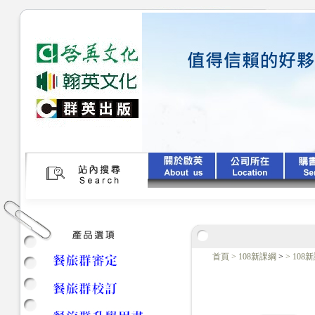
首頁
>
108新課綱
>
>
108