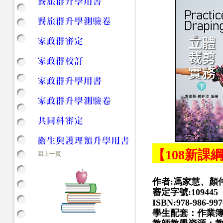
【108新課
回上一頁
作者:馮家慧、顏
審定字號:
109445
ISBN:978-986-997
學生配套：作業