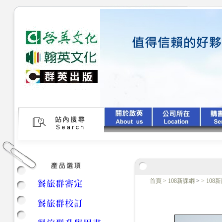
首頁
>
108新課綱
>
>
108