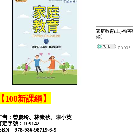
家庭教育(上)-翰英
綱】
ZA003
【108新課綱】
作者：曾慶玲、林素秋、陳小英
審定字號：109142
SBN：978-986-98719-6-9