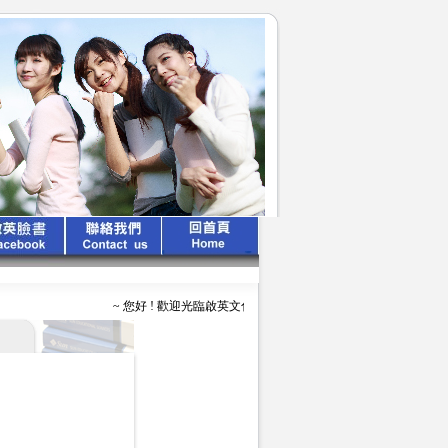
~ 您好 ! 歡迎光臨啟英文化公司 ~ ~ ~ 啟英出版 、 專業領航 