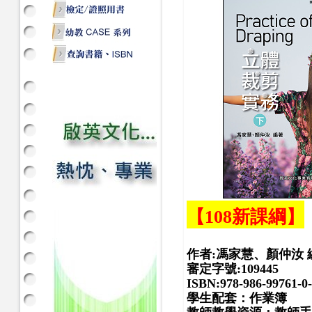
【108新課綱】
作者:馮家慧、顏仲汝 
審定字號:
109445
ISBN:978-986-99761-0
學生配套：作業簿