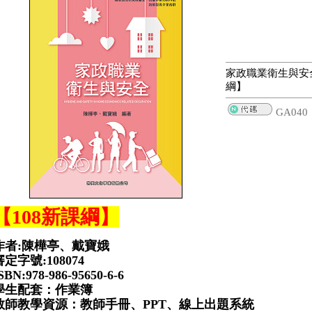
家政職業衛生與安全
綱】
GA040
【108新課綱】
作者:陳樺亭、戴寶娥
審定字號:108074
SBN:978-986-95650-6-6
學生配套：作業簿
教師教學資源：教師手冊、PPT、線上出題系統