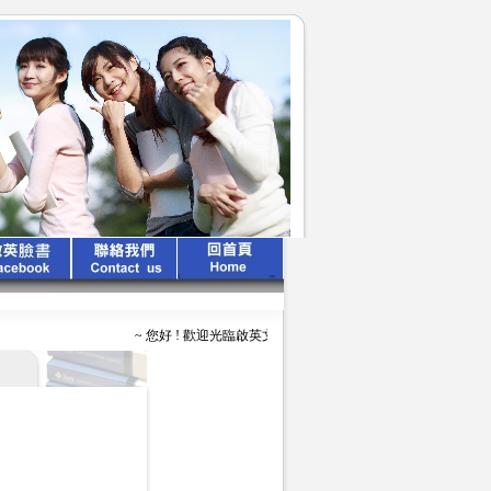
~ 您好 ! 歡迎光臨啟英文化公司 ~ ~ ~ 啟英出版 、 專業領航