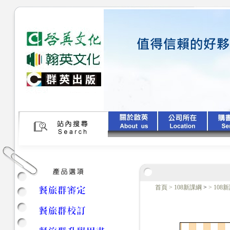
首頁
>
108新課綱
>
>
108