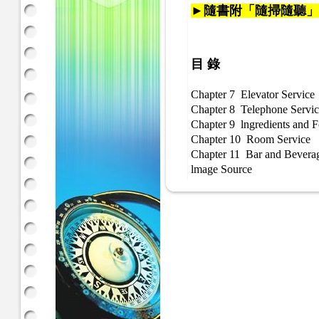
►隨書附「隨掃隨聽」QR
目 錄
Chapter 7 Elevator Service
Chapter 8 Telephone Servi
Chapter 9 lngredients and F
Chapter 10 Room Service
Chapter 11 Bar and Beverag
lmage Source