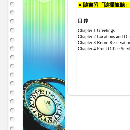
►隨書附「隨掃隨聽」QR
目 錄
Chapter 1 Greetings
Chapter 2 Locations and Dir
Chapter 3 Room Reservatio
Chapter 4 Front Office Serv