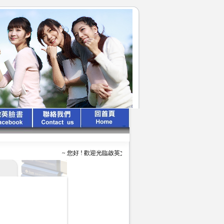
~ 您好 ! 歡迎光臨啟英文化公司 ~ ~ ~ 啟英出版 、 專業領航