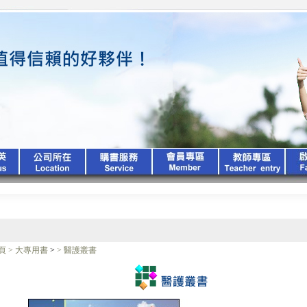
頁
>
大專用書
>
>
醫護叢書