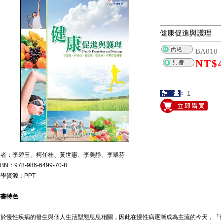
健康促進與護理
BA010
NT$
作者：李碧玉、柯任桂、黃世惠、李美靜、李翠芬
SBN：978-986-6499-70-8
學資源：PPT
本書特色
由於慢性疾病的發生與個人生活型態息息相關，因此在慢性病逐漸成為主流的今天，「