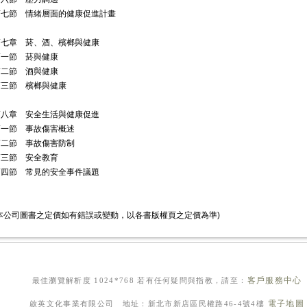
第七節 情緒層面的健康促進計畫
第七章 菸、酒、檳榔與健康
第一節 菸與健康
第二節 酒與健康
第三節 檳榔與健康
第八章 安全生活與健康促進
第一節 事故傷害概述
第二節 事故傷害防制
第三節 安全教育
第四節 常見的安全事件議題
本公司圖書之定價如有錯誤或變動，以各書版權頁之定價為準)
客戶服務中心
最佳瀏覽解析度 1024*768 若有任何疑問與指教，請至：
電子地圖
啟英文化事業有限公司 地址：新北市新店區民權路46-4號4樓