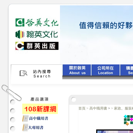
首頁
>
高中職用書
>
>
家政。服裝