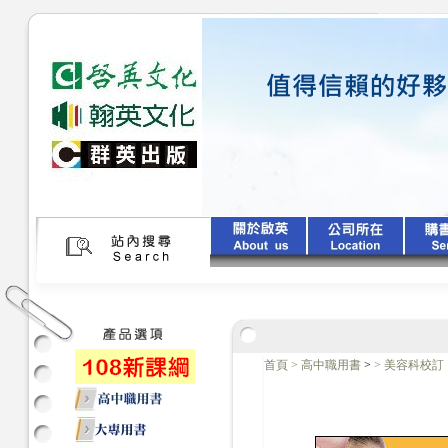
首頁
>
高中職用書
>
>
美容科校訂