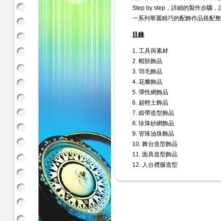
Step by step，詳細的製作步
一系列華麗精巧的配飾作品搭配整
目錄
1. 工具與素材
2. 帽胚飾品
3. 羽毛飾品
4. 花瓣飾品
5. 彈性網飾品
6. 超輕土飾品
7. 緞帶造型飾品
8. 珍珠紗網飾品
9. 管珠油珠飾品
10. 舞台造型飾品
11. 面具造型飾品
12. 人台禮服造型