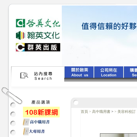
首頁
>
高中職用書
>
>
美容科校訂